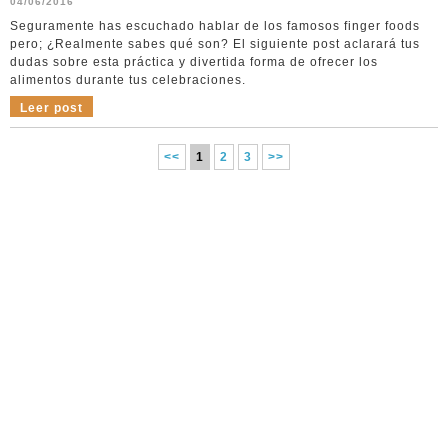
04/06/2016
Seguramente has escuchado hablar de los famosos finger foods
pero; ¿Realmente sabes qué son? El siguiente post aclarará tus
dudas sobre esta práctica y divertida forma de ofrecer los
alimentos durante tus celebraciones.
Leer post
<<
1
2
3
>>