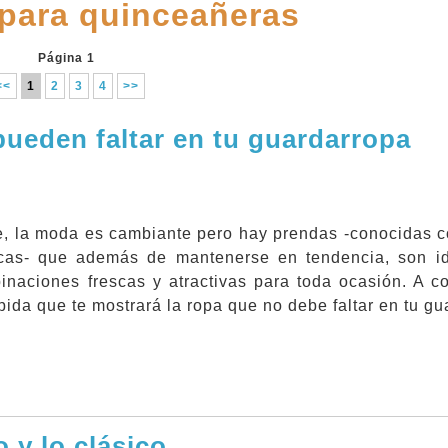
para quinceañeras
Página 1
<<
1
2
3
4
>>
pueden faltar en tu guardarropa
e, la moda es cambiante pero hay prendas -conocidas
cas- que además de mantenerse en tendencia, son i
naciones frescas y atractivas para toda ocasión. A co
pida que te mostrará la ropa que no debe faltar en tu gu
 y lo clásico