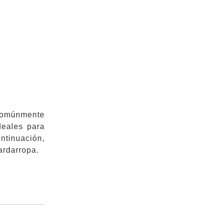
 comúnmente
deales para
ntinuación,
ardarropa.