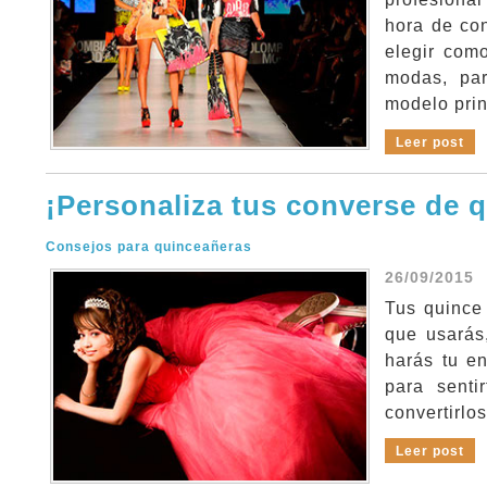
hora de con
elegir com
modas, par
modelo prin
Leer post
¡Personaliza tus converse de 
Consejos para quinceañeras
26/09/2015
Tus quince 
que usarás
harás tu en
para sent
convertirlo
Leer post