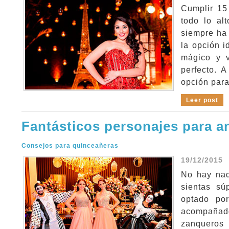
Cumplir 15
todo lo al
siempre ha 
la opción i
mágico y v
perfecto. 
opción para
Leer post
Fantásticos personajes para a
Consejos para quinceañeras
19/12/2015
No hay nad
sientas sú
optado por
acompañado
zanqueros 