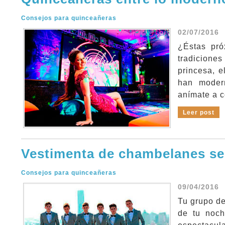
Consejos para quinceañeras
02/07/2016
¿Éstas pró
tradicione
princesa, e
han moder
anímate a c
Leer post
Vestimenta de chambelanes se
Consejos para quinceañeras
09/04/2016
Tu grupo de
de tu noch