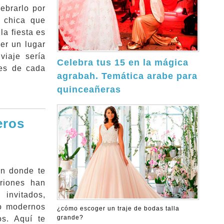
ebrarlo por
a chica que
la fiesta es
cer un lugar
viaje sería
Celebra tus 15 en la mágica
tes de cada
agrabah. Temática arabe para
quinceañeras
eros
en donde te
triones han
 invitados,
o modernos
¿cómo escoger un traje de bodas talla
grande?
os. Aquí te