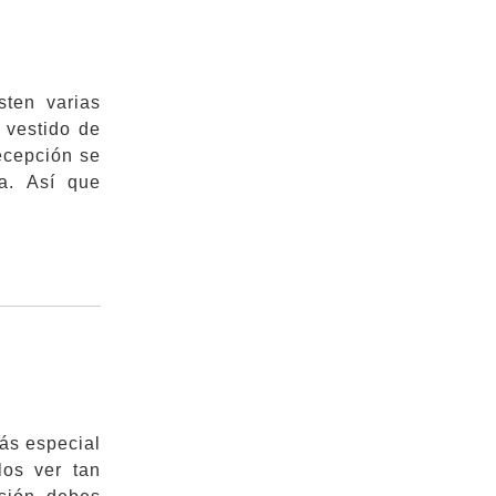
ten varias
 vestido de
recepción se
a. Así que
ás especial
los ver tan