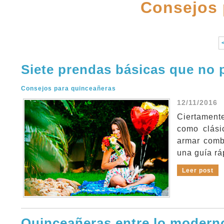
Consejos 
Siete prendas básicas que no 
Consejos para quinceañeras
12/11/2016
Ciertament
como clási
armar combi
una guía rá
Leer post
Quinceañeras entre lo moderno