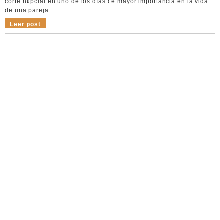
corte nupcial en uno de los días de mayor importancia en la vida
de una pareja.
Leer post