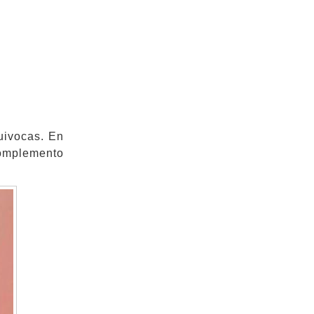
uivocas. En
omplemento