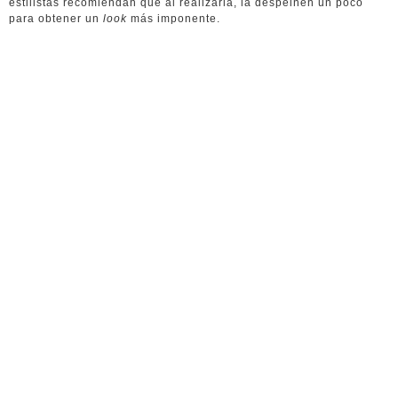
estilistas recomiendan que al realizarla, la despeinen un poco
para obtener un
look
más imponente.